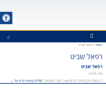
פתח סרגל
ראשי
»
רפאל שביט
כתבו עלינו
חברי המועדון
פעילויות המועדון
כיצד החברות ברוטרי תרמה לי
ראשי האפיקים
רפאל שביט
רפאל שביט
חבר מועדון
נובמבר 24, 2018
8:10 pm
סגור לתגובות
rotary2018b
קרא עוד ←