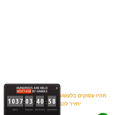
HUNDREDS ARE HELD
X
HOSTAGE
BY HAMAS
תהיו עסוקים בלעשות דברים טובים והעולם
1
0
3
7
0
3
4
0
5
8
:
:
:
יחזיר לכם כפליים :-)
DAYS
HOURS
MINUTES
SECONDS