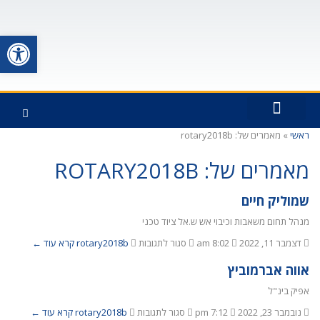
פתח סרגל
ראשי
»
מאמרים של: rotary2018b
כתבו עלינו
חברי המועדון
פעילויות המועדון
כיצד החברות ברוטרי תרמה לי
ראשי האפיקים
מאמרים של: ROTARY2018B
שמוליק חיים
מנהל תחום משאבות וכיבוי אש ש.אל ציוד טכני
דצמבר 11, 2022
8:02 am
סגור לתגובות
rotary2018b
קרא עוד ←
אווה אברמוביץ
אפיק בינ"ל
נובמבר 23, 2022
7:12 pm
סגור לתגובות
rotary2018b
קרא עוד ←