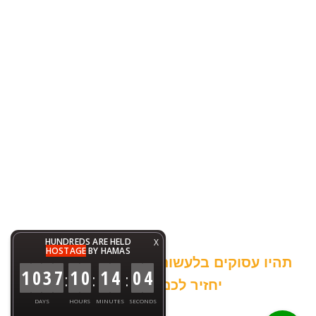
HUNDREDS ARE HELD
X
HOSTAGE
BY HAMAS
תהיו עסוקים בלעשות דברים טובים והעולם
1
0
3
7
1
0
1
4
0
5
:
:
:
יחזיר לכם כפליים :-)
DAYS
HOURS
MINUTES
SECONDS