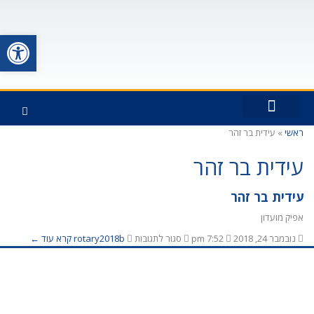
פתח סרגל
ראשי
»
עידית בר זהר
כתבו עלינו
חברי המועדון
פעילויות המועדון
כיצד החברות ברוטרי תרמה לי
ראשי האפיקים
עידית בר זהר
עידית בר זהר
אפיק מועדון
נובמבר 24, 2018
7:52 pm
סגור לתגובות
rotary2018b
קרא עוד ←