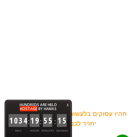
HUNDREDS ARE HELD
X
HOSTAGE
BY HAMAS
תהיו עסוקים בלעשות דברים טובים והעולם
1
0
3
4
1
9
5
5
1
5
:
:
:
יחזיר לכם כפליים :-)
DAYS
HOURS
MINUTES
SECONDS