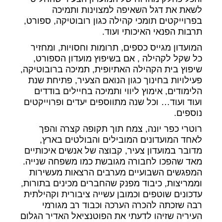
לשאת את דגל השאיפה למצוינות ותמיכה
בפרוייקטים תומכי קהילה כגון רובוטיקה, ספורט,
תרבות הפנאי האיכותי ועוד.
המועדון מגייס כספים, תרומות וחסויות, ומחזיר
כל שקל לקהילה , אם בשיפוץ מועדון הספורט,
שיפוץ בית הקהילה האתיופית, תמיכה ברובוטיקה,
פעילויות בחינוך כגון הנואם הצעיר, פתיחת שנת
הלימודים, אימוץ ליווי ותמיכה בחיילים בודדים
ועוד ועוד… וכל שנה מתווספים יעדים ופרוייקטים
נוספים.
רוטרי כפר יונה, צמח תוך תקופה קצרה והפך
לאחד המועדונים המובילים והבולטים בארץ,
מדובר במועדון צעיר, קבוצה של אנשים איכותיים
מאד שהפכו לחבורה מגובשת כמו משפחה שנייה.
המפגשים השבועיים מערבים הרצאות מעשירות
וממריצות, כיבוד מפנק שהחברים מכינים בתורות,
עדכונים שוטפים וכמובן עשייה ציבורית וקהילתית
רבה שזכתה להכרה הערכה וכבוד רב מגורמי
העיריה שזיהו לדעתי את הפוטנציאל האדיר הגלום