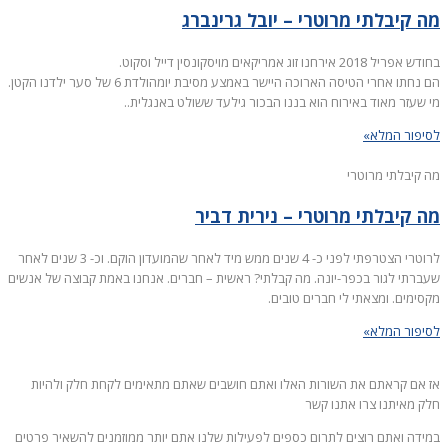
מה קיבלתי מרוטרי – יובל גרינברג
בחודש אפריל 2018 אירחנו זוג אמריקאים מויסקונסין דייל וסקוט.
הם נחתו אחרי הטיסה הארוכה היישר באמצע מסיבת יומהולדת 6 של סער ילדנו הקטן.
מי שעזר מאוד באירוח הוא בננו הבכור גילעד ששולט באנגלית..
לסיפור המלא»
מה קיבלתי מרוטרי
מה קיבלתי מרוטרי – נירית דביר
לרוטרי הצטרפתי לפני כ- 4 שנים ממש מיד לאחר שהמועדון הוקם. וכ- 3 שנים לאחר
שעברתי לגור בכפר-יונה. מה קבלתי? ראשית – חברים. אנחנו באמת קבוצה של אנשים
מקסימים. ומצאתי לי חברים טובים.
לסיפור המלא»
אז אם קראתם את השורות האלו ואתם חושבים שאתם מתאימים לקחת חלק ולהיות
חלק מאיתנו צרו אתנו קשר
במידה ואתם רוצים לתרום כספים לפעילות שלנו אתם יותר ממוזמנים להשאיר פרטים